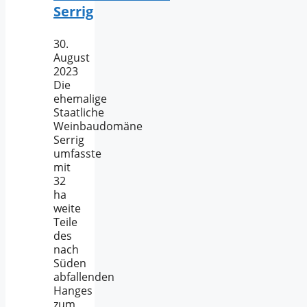
Serrig
30.
August
2023
Die
ehemalige
Staatliche
Weinbaudomäne
Serrig
umfasste
mit
32
ha
weite
Teile
des
nach
Süden
abfallenden
Hanges
zum