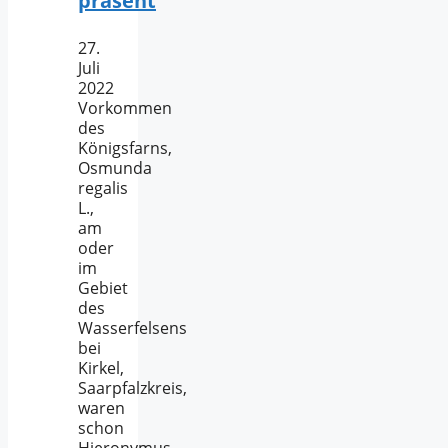
präsent
27.
Juli
2022
Vorkommen
des
Königsfarns,
Osmunda
regalis
L.,
am
oder
im
Gebiet
des
Wasserfelsens
bei
Kirkel,
Saarpfalzkreis,
waren
schon
Hieronymus