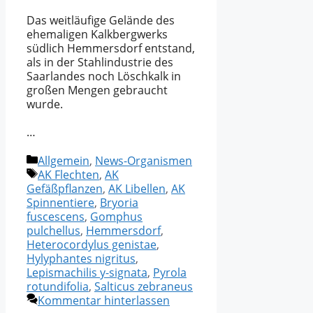
Das weitläufige Gelände des
ehemaligen Kalkbergwerks
südlich Hemmersdorf entstand,
als in der Stahlindustrie des
Saarlandes noch Löschkalk in
großen Mengen gebraucht
wurde.
…
Kategorien
Allgemein
,
News-Organismen
Schlagwörter
AK Flechten
,
AK
Gefäßpflanzen
,
AK Libellen
,
AK
Spinnentiere
,
Bryoria
fuscescens
,
Gomphus
pulchellus
,
Hemmersdorf
,
Heterocordylus genistae
,
Hylyphantes nigritus
,
Lepismachilis y-signata
,
Pyrola
rotundifolia
,
Salticus zebraneus
Kommentar hinterlassen