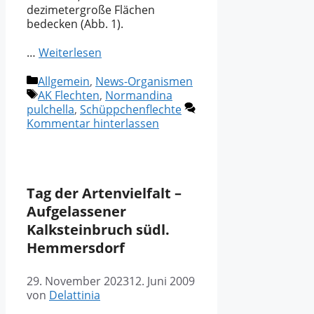
dezimetergroße Flächen
bedecken (Abb. 1).
…
Weiterlesen
Kategorien
Allgemein
,
News-Organismen
Schlagwörter
AK Flechten
,
Normandina
pulchella
,
Schüppchenflechte
Kommentar hinterlassen
Tag der Artenvielfalt –
Aufgelassener
Kalksteinbruch südl.
Hemmersdorf
29. November 2023
12. Juni 2009
von
Delattinia