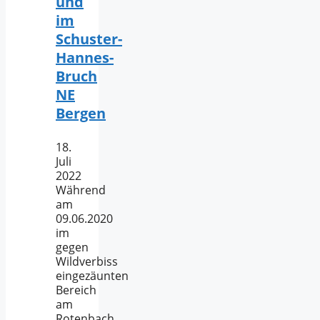
und
im
Schuster-
Hannes-
Bruch
NE
Bergen
18.
Juli
2022
Während
am
09.06.2020
im
gegen
Wildverbiss
eingezäunten
Bereich
am
Rotenbach