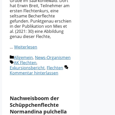
Grube im Saarkohlewald. Dort
hat Erwin Breit, Teilnehmer am
ersten Flechtenkurs, eine
seltsame Becherflechte
gefunden. Punktgenau erschien
in der Publikation von Mies et
al. (2021: 30) eine Abbildung
genau dieser Flechte,
…
Weiterlesen
Kategorien
Allgemein
,
News-Organismen
Schlagwörter
AK Flechten
,
Exkursionsbericht
,
Flechten
Kommentar hinterlassen
Nachweisboom der
Schüppchenflechte
Normandina pulchella