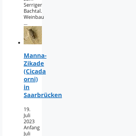
Serriger
Bachtal.
Weinbau
…
Manna-
Zikade
(Cicada
orni)
in
Saarbrücken
19.
Juli
2023
Anfang
Juli