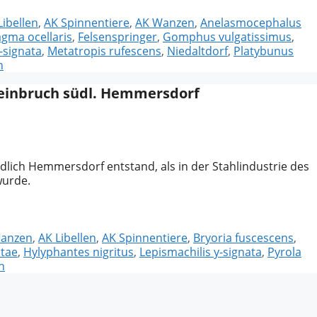
lagwörter
Libellen
,
AK Spinnentiere
,
AK Wanzen
,
Anelasmocephalus
gma ocellaris
,
Felsenspringer
,
Gomphus vulgatissimus
,
-signata
,
Metatropis rufescens
,
Niedaltdorf
,
Platybunus
n
steinbruch südl. Hemmersdorf
lich Hemmersdorf entstand, als in der Stahlindustrie des
wurde.
lanzen
,
AK Libellen
,
AK Spinnentiere
,
Bryoria fuscescens
,
stae
,
Hylyphantes nigritus
,
Lepismachilis y-signata
,
Pyrola
n