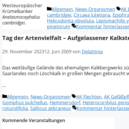
Westeuropäischer
Kategorien
Sch
Allgemein
,
News-Organismen
AK 
Krümelkanker
cambridgei
,
Circaea lutetiana
,
Epiphra
Anelasmocephalus
Helicodonta obvoluta
,
Lepismachilis y
cambridgei
.
pinetorum
Kommentar hinterlasse
Tag der Artenvielfalt – Aufgelassener Kalk
29. November 2023
12. Juni 2009
von
Delattinia
Das weitläufige Gelände des ehemaligen Kalkbergwerks süd
Saarlandes noch Löschkalk in großen Mengen gebraucht 
…
Kategorien
Schlagwörter
Allgemein
,
News-Organismen
AK Flechten
,
AK Gefäßpf
Gomphus pulchellus
,
Hemmersdorf
,
Heterocordylus geni
rotundifolia
,
Salticus zebraneus
Kommentar hinterlasse
Kommende Veranstaltungen