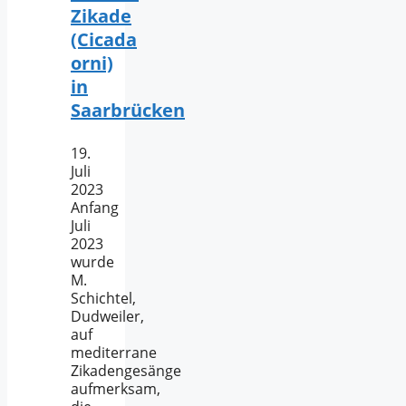
Zikade
(Cicada
orni)
in
Saarbrücken
19.
Juli
2023
Anfang
Juli
2023
wurde
M.
Schichtel,
Dudweiler,
auf
mediterrane
Zikadengesänge
aufmerksam,