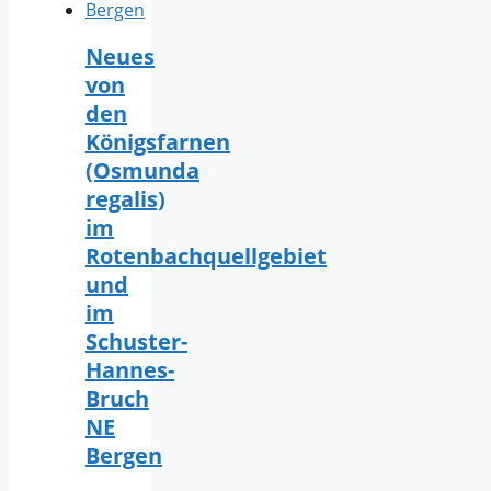
Neues
von
den
Königsfarnen
(Osmunda
regalis)
im
Rotenbachquellgebiet
und
im
Schuster-
Hannes-
Bruch
NE
Bergen