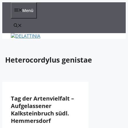
Zum
Inhalt
Menü
springen
Heterocordylus genistae
Tag der Artenvielfalt –
Aufgelassener
Kalksteinbruch südl.
Hemmersdorf