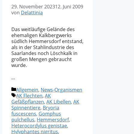
29. November 2023
12. Juni 2009
von
Delattinia
Das weitläufige Gelände des
ehemaligen Kalkbergwerks
südlich Hemmersdorf entstand,
als in der Stahlindustrie des
Saarlandes noch Löschkalk in
großen Mengen gebraucht
wurde.
…
Kategorien
Allgemein
,
News-Organismen
Schlagwörter
AK Flechten
,
AK
Gefäßpflanzen
,
AK Libellen
,
AK
Spinnentiere
,
Bryoria
fuscescens
,
Gomphus
pulchellus
,
Hemmersdorf
,
Heterocordylus genistae
,
Hylyphantes nigritus
,