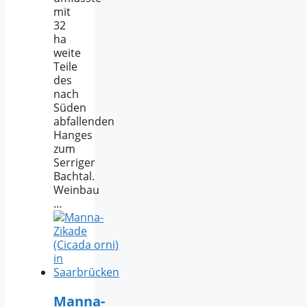
mit
32
ha
weite
Teile
des
nach
Süden
abfallenden
Hanges
zum
Serriger
Bachtal.
Weinbau
…
Manna-