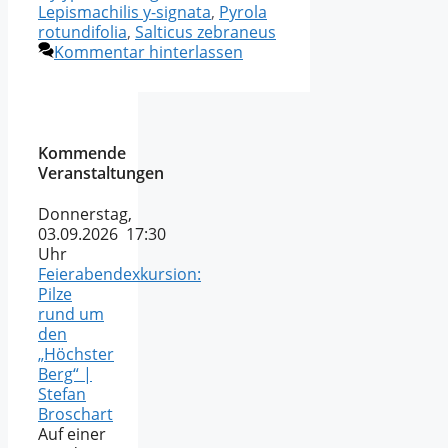
Lepismachilis y-signata
,
Pyrola
rotundifolia
,
Salticus zebraneus
Kommentar hinterlassen
Kommende
Veranstaltungen
Donnerstag,
03.09.2026 17:30
Uhr
Feierabendexkursion:
Pilze
rund um
den
„Höchster
Berg“ |
Stefan
Broschart
Auf einer