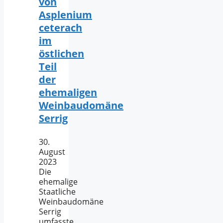
von
Asplenium
ceterach
im
östlichen
Teil
der
ehemaligen
Weinbaudomäne
Serrig
30.
August
2023
Die
ehemalige
Staatliche
Weinbaudomäne
Serrig
umfasste