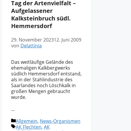
Tag der Artenvielfalt –
Aufgelassener
Kalksteinbruch südl.
Hemmersdorf
29. November 2023
12. Juni 2009
von
Delattinia
Das weitläufige Gelände des
ehemaligen Kalkbergwerks
südlich Hemmersdorf entstand,
als in der Stahlindustrie des
Saarlandes noch Löschkalk in
großen Mengen gebraucht
wurde.
…
Kategorien
Allgemein
,
News-Organismen
Schlagwörter
AK Flechten
,
AK