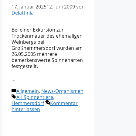
17. Januar 2025
12. Juni 2009
von
Delattinia
Bei einer Exkursion zur
Trockenmauer des ehemaligen
Weinbergs bei
Großhemmersdorf wurden am
26.05.2005 mehrere
bemerkenswerte Spinnenarten
festgestellt.
…
Kategorien
Allgemein
,
News-Organismen
Schlagwörter
AK Spinnentiere
,
Hemmersdorf
Kommentar
hinterlassen