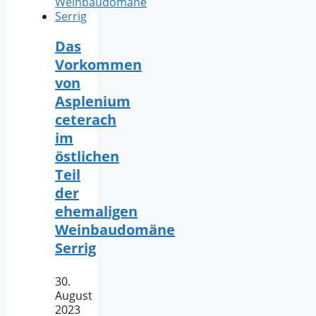
Das
Vorkommen
von
Asplenium
ceterach
im
östlichen
Teil
der
ehemaligen
Weinbaudomäne
Serrig
30.
August
2023