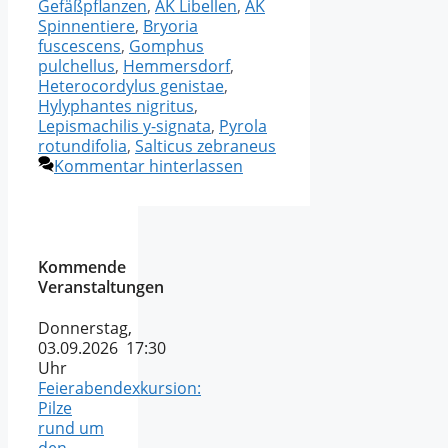
Gefäßpflanzen
,
AK Libellen
,
AK
Spinnentiere
,
Bryoria
fuscescens
,
Gomphus
pulchellus
,
Hemmersdorf
,
Heterocordylus genistae
,
Hylyphantes nigritus
,
Lepismachilis y-signata
,
Pyrola
rotundifolia
,
Salticus zebraneus
Kommentar hinterlassen
Kommende
Veranstaltungen
Donnerstag,
03.09.2026 17:30
Uhr
Feierabendexkursion:
Pilze
rund um
den